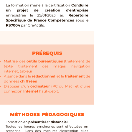
La formation mène à la certification
Conduire
un projet de création d'entreprise
enregistrée le 25/01/2023 au
Répertoire
Spécifique de France Compétences
sous le
RS7004
par CréActifs.
PRÉREQUIS
Maîtrise des
outils bureautiques
(traitement de
texte, traitement des images, navigation
internet, tableur)
Aisance dans le
rédactionnel
et le
traitement
de
données
chiffrées
Disposer d’un
ordinateur
(PC ou Mac) et d’une
connexion
Internet
haut-débit.
MÉTHODES PÉDAGOGIQUES
Formation en
présentiel
et
distanciel
.
Toutes les heures synchrones sont effectuées en
présentiel. Dans des mesures d'exception elles